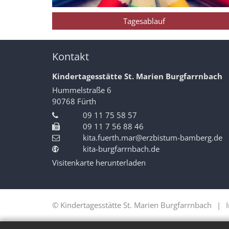
Tagesablauf
Kontakt
Kindertagesstätte St. Marien Burgfarrnbach
Hummelstraße 6
90768
Fürth
09 11 75 58 57
09 11 7 56 88 46
kita.fuerth.mar@erzbistum-bamberg.de
kita-burgfarrnbach.de
Visitenkarte herunterladen
© Kindertagesstätte St. Marien Burgfarrnbach