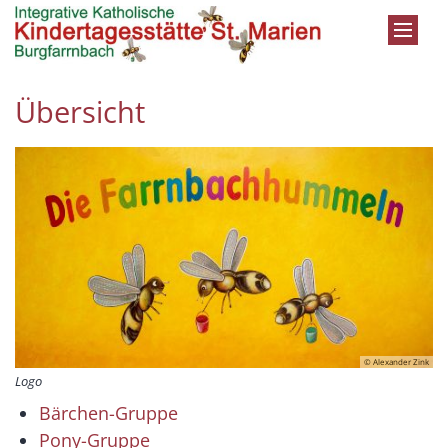
Zum Inhalt springen
Übersicht
© Alexander Zink
Logo
Bärchen-Gruppe
Pony-Gruppe